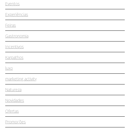
Eventos
Experiências
Feiras
Gastronomia
Incentivos
Karpathos
luxo
marketing activity
Natureza
Novidades
Ofertas
Promoções