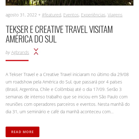
agosto 31, 2022 +
#featured
,
Eventos
,
Experiências
,
Viagens
TEKSER E CREATIVE TRAVEL VISITAM
AMÉRICA DO SUL
by
Agbrands
A Tekser Travel e a Creative Travel iniciaram no último dia 29/08
um roadshow pela América do Sul, que passará por 4 países
(Brasil, Argentina, Chile e Colômbia) até o dia 17/09. Serão 3
semanas de intenso trabalho que se iniciou em São Paulo com
reuniões com operadores parceiros e eventos. Nesta manhã do
dia 31, um seminário e café da manhã aconteceu com…
READ MORE