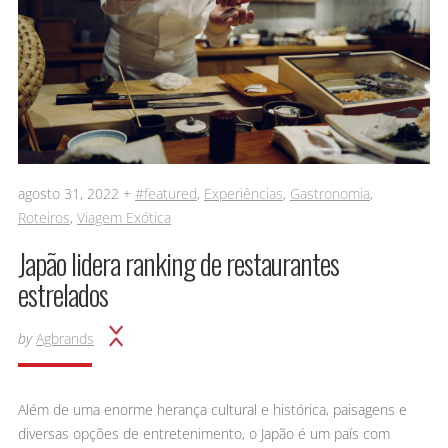
agosto 31, 2022 +
#featured
,
Experiências
,
Gastronomia
,
Roteiros
,
Viagem Exótica
Japão lidera ranking de restaurantes
estrelados
by
Agbrands
Além de uma enorme herança cultural e histórica, paisagens e
diversas opções de entretenimento, o Japão é um país com