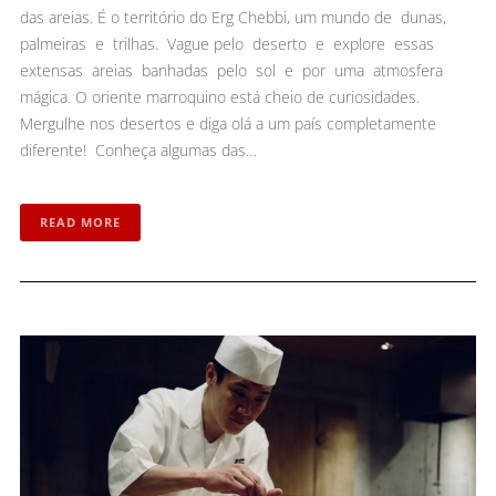
das areias. É o território do Erg Chebbi, um mundo de dunas,
palmeiras e trilhas. Vague pelo deserto e explore essas
extensas areias banhadas pelo sol e por uma atmosfera
mágica. O oriente marroquino está cheio de curiosidades.
Mergulhe nos desertos e diga olá a um país completamente
diferente! Conheça algumas das…
READ MORE