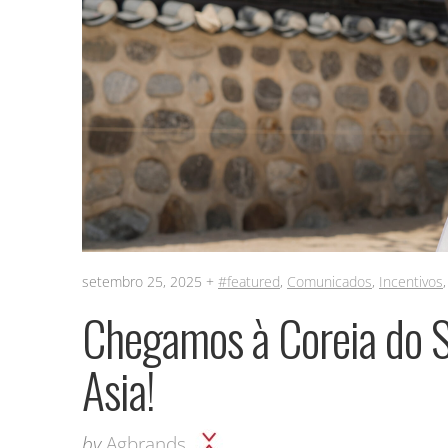
setembro 25, 2025 +
#featured
,
Comunicados
,
Incentivos
Chegamos à Coreia do S
Asia!
by
Agbrands