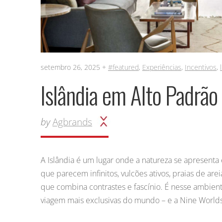
setembro 26, 2025 +
#featured
,
Experiências
,
Incentivos
,
Islândia em Alto Padrã
by
Agbrands
A Islândia é um lugar onde a natureza se apresent
que parecem infinitos, vulcões ativos, praias de ar
que combina contrastes e fascínio. É nesse ambien
viagem mais exclusivas do mundo – e a Nine Worlds