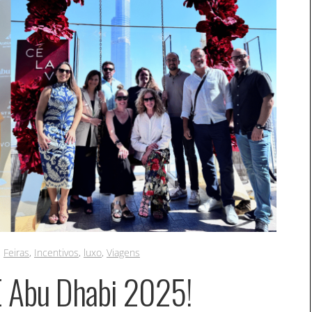
,
Feiras
,
Incentivos
,
luxo
,
Viagens
 Abu Dhabi 2025!