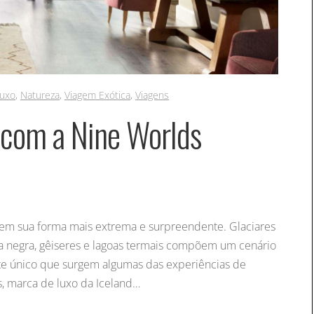
luxo
,
Natureza
,
Viagem Exótica
,
Viagens
o com a Nine Worlds
a em sua forma mais extrema e surpreendente. Glaciares
eia negra, gêiseres e lagoas termais compõem um cenário
te único que surgem algumas das experiências de
, marca de luxo da Iceland…