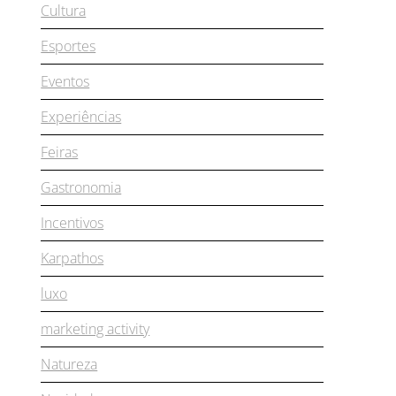
Cultura
Esportes
Eventos
Experiências
Feiras
Gastronomia
Incentivos
Karpathos
luxo
marketing activity
Natureza