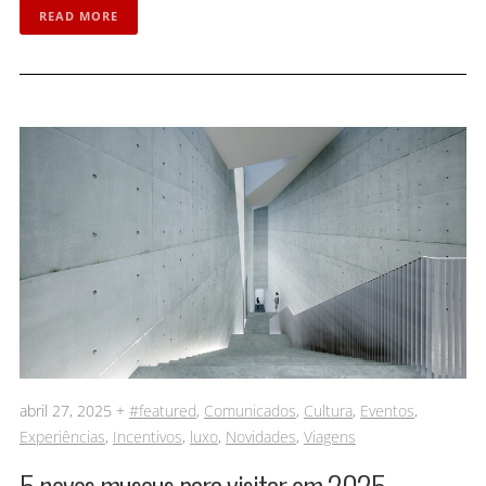
READ MORE
abril 27, 2025 +
#featured
,
Comunicados
,
Cultura
,
Eventos
,
Experiências
,
Incentivos
,
luxo
,
Novidades
,
Viagens