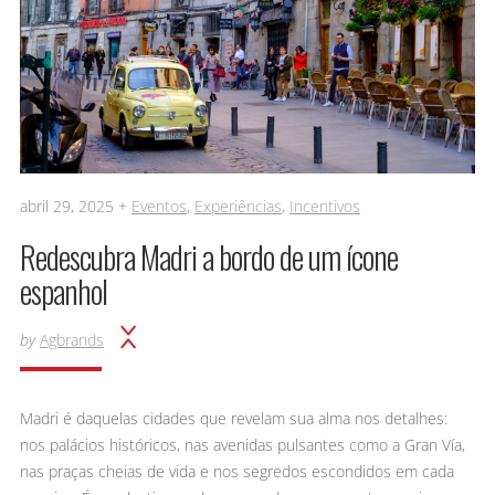
abril 29, 2025 +
Eventos
,
Experiências
,
Incentivos
Redescubra Madri a bordo de um ícone
espanhol
by
Agbrands
Madri é daquelas cidades que revelam sua alma nos detalhes:
nos palácios históricos, nas avenidas pulsantes como a Gran Vía,
nas praças cheias de vida e nos segredos escondidos em cada