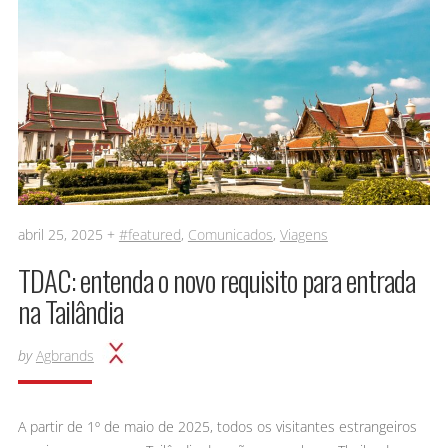
abril 25, 2025 +
#featured
,
Comunicados
,
Viagens
TDAC: entenda o novo requisito para entrada
na Tailândia
by
Agbrands
A partir de 1º de maio de 2025, todos os visitantes estrangeiros