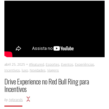
abril 25, 2025 +
#featured
,
Esportes
,
Eventos
,
Experiências
,
Incentivos
,
luxo
,
Novidades
,
Viagens
Drive Experience no Red Bull Ring para
Incentivos
by
Agbrands