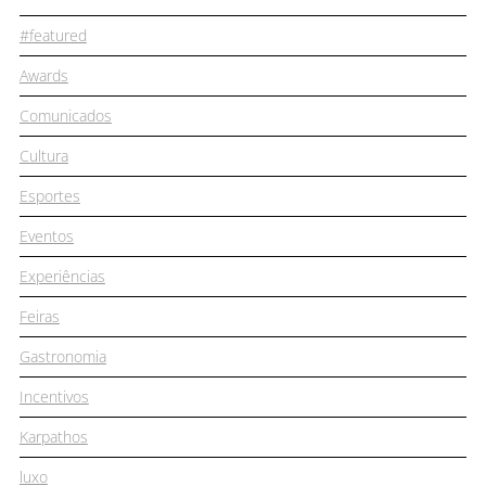
#featured
Awards
Comunicados
Cultura
Esportes
Eventos
Experiências
Feiras
Gastronomia
Incentivos
Karpathos
luxo