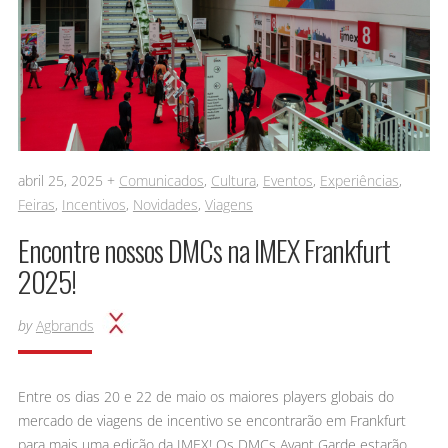
abril 25, 2025 +
Comunicados
,
Cultura
,
Eventos
,
Experiências
,
Feiras
,
Incentivos
,
Novidades
,
Viagens
Encontre nossos DMCs na IMEX Frankfurt
2025!
by
Agbrands
Entre os dias 20 e 22 de maio os maiores players globais do
mercado de viagens de incentivo se encontrarão em Frankfurt
para mais uma edição da IMEX! Os DMCs Avant Garde estarão