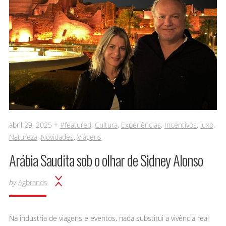
abril 29, 2025 +
#featured
,
Cultura
,
Experiências
,
Incentivos
,
luxo
,
Natureza
,
Novidades
,
Viagens
Arábia Saudita sob o olhar de Sidney Alonso
by
Agbrands
Na indústria de viagens e eventos, nada substitui a vivência real