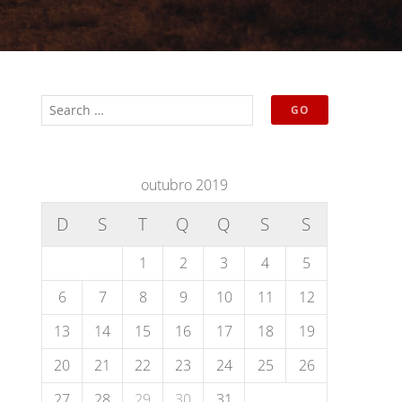
outubro 2019
D
S
T
Q
Q
S
S
1
2
3
4
5
6
7
8
9
10
11
12
13
14
15
16
17
18
19
20
21
22
23
24
25
26
27
28
29
30
31