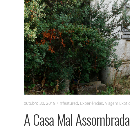
outubro 30, 2019 +
#featured
,
Experiências
,
Viagem Exóti
A Casa Mal Assombrada d