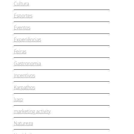
Cultura
Esportes
Eventos
Experiências
Feiras
Gastronomia
Incentivos
Karpathos
luxo
marketing activity
Natureza