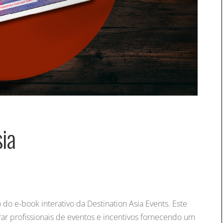
ia
o e-book interativo da Destination Asia Events. Este
rar profissionais de eventos e incentivos fornecendo um