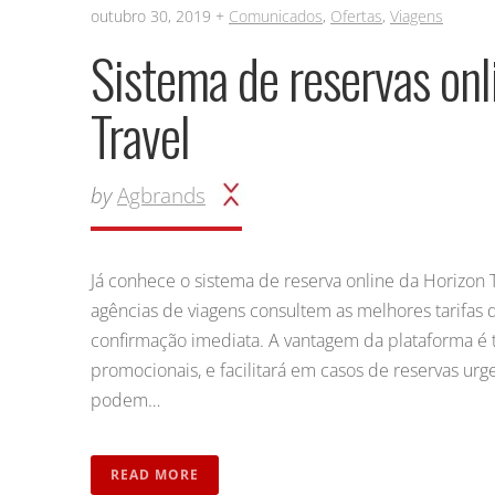
outubro 30, 2019 +
Comunicados
,
Ofertas
,
Viagens
Sistema de reservas onl
Travel
by
Agbrands
Já conhece o sistema de reserva online da Horizon 
agências de viagens consultem as melhores tarifas 
confirmação imediata. A vantagem da plataforma é te
promocionais, e facilitará em casos de reservas ur
podem…
READ MORE