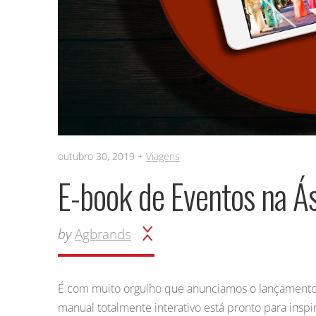
outubro 30, 2019 +
Viagens
E-book de Eventos na Ás
by
Agbrands
É com muito orgulho que anunciamos o lançamento d
manual totalmente interativo está pronto para inspi