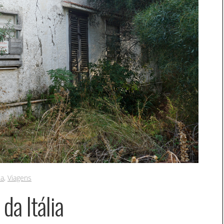
ca
,
Viagens
a Itália