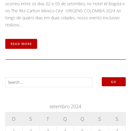
ocorreu entre os dias 02 e 05 de setembro, no Hotel W Bogotá e
no The Ritz-Carlton Mexico City! ORIGENS COLOMBIA 2024 Ao
longo de quatro dias em duas cidades, nosso evento exclusivo
realizou…
READ MORE
setembro 2024
D
S
T
Q
Q
S
S
1
2
3
4
5
6
7