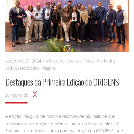
setembro 27, 2024 +
#featured
,
Eventos
,
Feiras
,
marketing
activity
,
Novidades
,
Viagens
Destaques da Primeira Edição do ORIGENS
by
Agbrands
A edição inaugural de nosso Roadshow reuniu mais de 150
profissionais de viagens e eventos na Colômbia e no México!
Estamos muito felizes com a primeira edição do ORIGENS, que