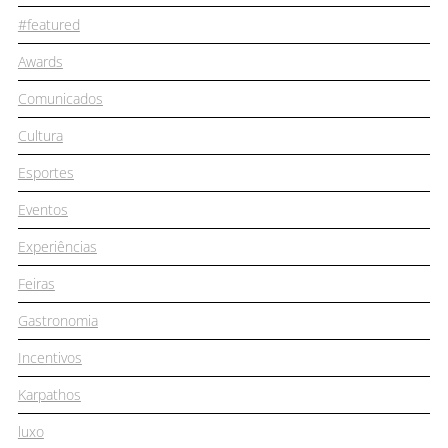
#featured
Awards
Comunicados
Cultura
Esportes
Eventos
Experiências
Feiras
Gastronomia
Incentivos
Karpathos
luxo