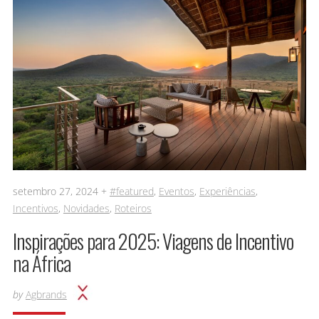
setembro 27, 2024 +
#featured
,
Eventos
,
Experiências
,
Incentivos
,
Novidades
,
Roteiros
Inspirações para 2025: Viagens de Incentivo
na África
by
Agbrands