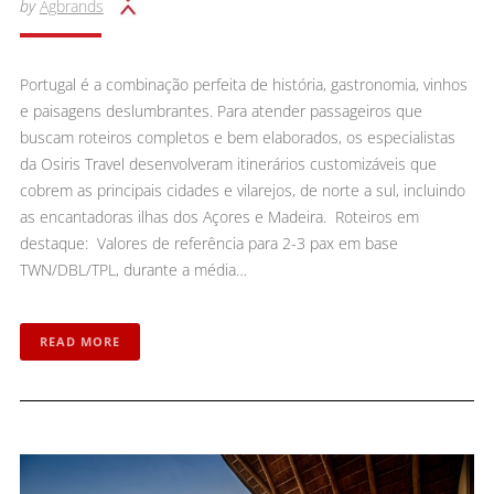
by
Agbrands
Portugal é a combinação perfeita de história, gastronomia, vinhos
e paisagens deslumbrantes. Para atender passageiros que
buscam roteiros completos e bem elaborados, os especialistas
da Osiris Travel desenvolveram itinerários customizáveis que
cobrem as principais cidades e vilarejos, de norte a sul, incluindo
as encantadoras ilhas dos Açores e Madeira. Roteiros em
destaque: Valores de referência para 2-3 pax em base
TWN/DBL/TPL, durante a média…
READ MORE