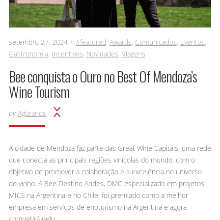
setembro 27, 2024 +
#featured
,
Awards
,
Comunicados
,
Eventos
,
Gastronomia
,
Incentivos
,
Novidades
,
Viagens
Bee conquista o Ouro no Best Of Mendoza’s
Wine Tourism
by
Agbrands
A cidade de Mendoza faz parte das Great Wine Capitals, uma rede
que conecta as principais regiões vinícolas do mundo, com o
objetivo de promover a colaboração e a excelência no universo
do vinho. A Bee Destino Andes, DMC especializado em projetos
MICE na Argentina e no Chile, foi premiado como a melhor
empresa em serviços de enoturismo na Argentina e agora
competirá pelo…