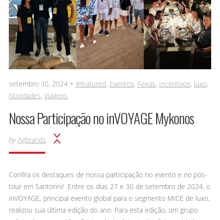
setembro 30, 2024 +
#featured
,
Eventos
,
Feiras
,
Incentivos
,
luxo
,
Novidades
,
Viagens
Nossa Participação no inVOYAGE Mykonos
by
Agbrands
Confira os destaques de nossa participação no evento e no pós-
tour em Santorini! Entre os dias 27 e 30 de setembro de 2024, o
inVOYAGE, principal evento global para o segmento MICE de luxo,
realizou sua última edição do ano. Para esta edição, um grupo