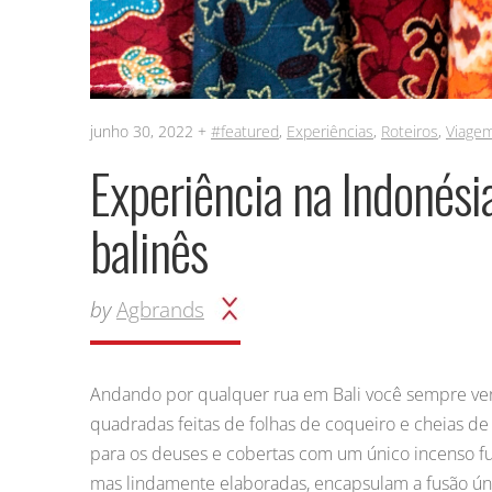
junho 30, 2022 +
#featured
,
Experiências
,
Roteiros
,
Viagem
Experiência na Indonésia
balinês
by
Agbrands
Andando por qualquer rua em Bali você sempre ver
quadradas feitas de folhas de coqueiro e cheias 
para os deuses e cobertas com um único incenso fu
mas lindamente elaboradas, encapsulam a fusão úni