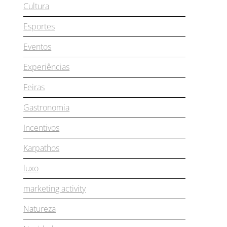
Cultura
Esportes
Eventos
Experiências
Feiras
Gastronomia
Incentivos
Karpathos
luxo
marketing activity
Natureza