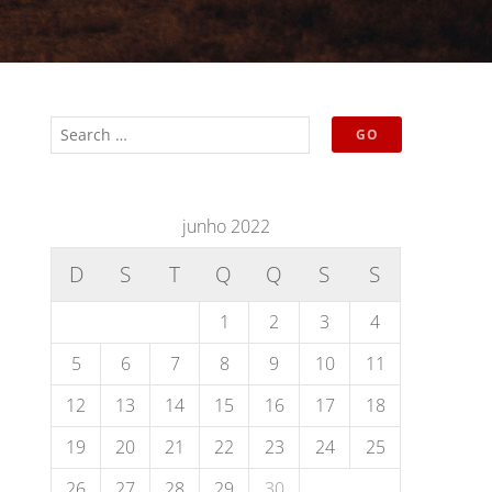
junho 2022
D
S
T
Q
Q
S
S
1
2
3
4
5
6
7
8
9
10
11
12
13
14
15
16
17
18
19
20
21
22
23
24
25
26
27
28
29
30