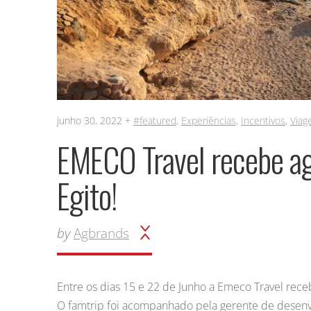
junho 30, 2022 +
#featured
,
Experiências
,
Incentivos
,
Viag
EMECO Travel recebe a
Egito!
by
Agbrands
Entre os dias 15 e 22 de Junho a Emeco Travel rec
O famtrip foi acompanhado pela gerente de desenv