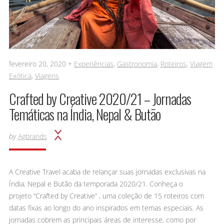
fevereiro 20, 2020 +
Experiências
,
Gastronomia
,
Roteiros
,
Viagem
Exótica
,
Viagens
Crafted by Creative 2020/21 – Jornadas
Temáticas na Índia, Nepal & Butão
by
Agbrands
A Creative Travel acaba de relançar suas jornadas exclusivas na
Índia, Nepal e Butão da temporada 2020/21. Conheça o
projeto “Crafted by Creative” , uma coleção de 15 roteiros com
datas fixas ao longo do ano inspirados em temas especiais. As
jornadas cobrem as principais áreas de interesse, como por