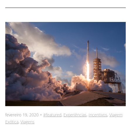
fevereiro 19, 2020 +
#featured
,
Experiências
,
Incentivos
,
Viagem
Exótica
,
Viagens