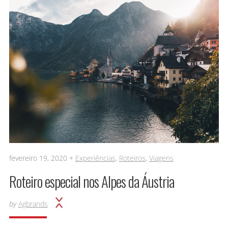
fevereiro 19, 2020 +
Experiências
,
Roteiros
,
Viagens
Roteiro especial nos Alpes da Áustria
by
Agbrands