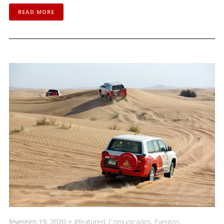
READ MORE
fevereiro 19, 2020 +
#featured
,
Comunicados
,
Eventos
,