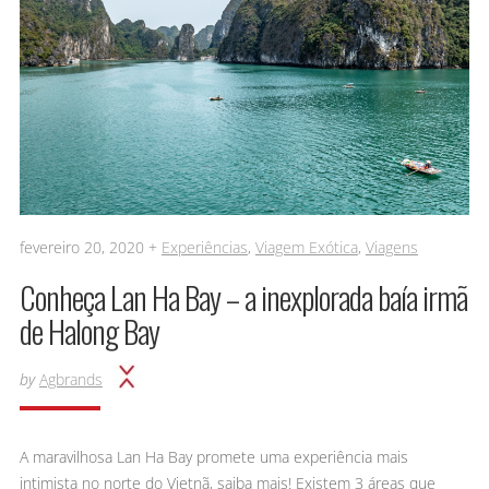
fevereiro 20, 2020 +
Experiências
,
Viagem Exótica
,
Viagens
Conheça Lan Ha Bay – a inexplorada baía irmã
de Halong Bay
by
Agbrands
A maravilhosa Lan Ha Bay promete uma experiência mais
intimista no norte do Vietnã, saiba mais! Existem 3 áreas que