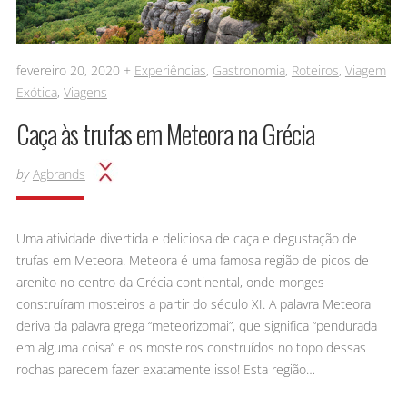
fevereiro 20, 2020 +
Experiências
,
Gastronomia
,
Roteiros
,
Viagem
Exótica
,
Viagens
Caça às trufas em Meteora na Grécia
by
Agbrands
Uma atividade divertida e deliciosa de caça e degustação de
trufas em Meteora. Meteora é uma famosa região de picos de
arenito no centro da Grécia continental, onde monges
construíram mosteiros a partir do século XI. A palavra Meteora
deriva da palavra grega “meteorizomai”, que significa “pendurada
em alguma coisa” e os mosteiros construídos no topo dessas
rochas parecem fazer exatamente isso! Esta região…