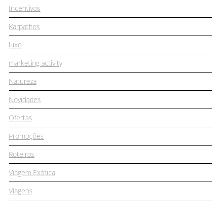
Incentivos
Karpathos
luxo
marketing activity
Natureza
Novidades
Ofertas
Promoções
Roteiros
Viagem Exótica
Viagens