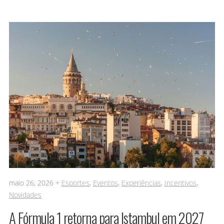
maio 26, 2026 +
Esportes
,
Eventos
,
Experiências
,
Incentivos
,
Novidades
A Fórmula 1 retorna para Istambul em 2027