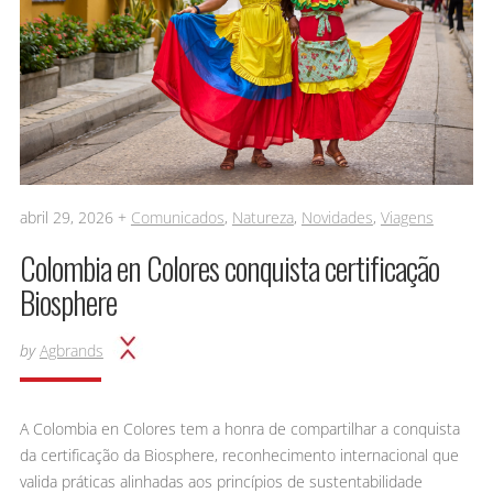
abril 29, 2026 +
Comunicados
,
Natureza
,
Novidades
,
Viagens
Colombia en Colores conquista certificação
Biosphere
by
Agbrands
A Colombia en Colores tem a honra de compartilhar a conquista
da certificação da Biosphere, reconhecimento internacional que
valida práticas alinhadas aos princípios de sustentabilidade