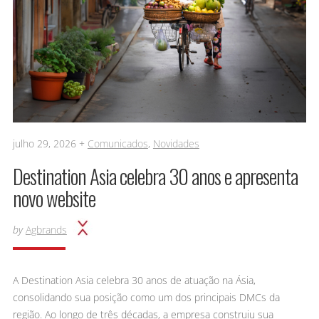
julho 29, 2026 +
Comunicados
,
Novidades
Destination Asia celebra 30 anos e apresenta
novo website
by
Agbrands
A Destination Asia celebra 30 anos de atuação na Ásia,
consolidando sua posição como um dos principais DMCs da
região. Ao longo de três décadas, a empresa construiu sua