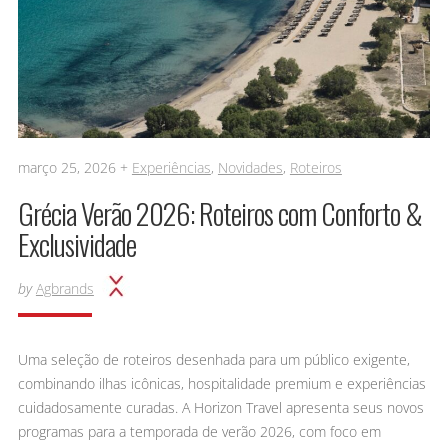
março 25, 2026 +
Experiências
,
Novidades
,
Roteiros
Grécia Verão 2026: Roteiros com Conforto &
Exclusividade
by
Agbrands
Uma seleção de roteiros desenhada para um público exigente,
combinando ilhas icônicas, hospitalidade premium e experiências
cuidadosamente curadas. A Horizon Travel apresenta seus novos
programas para a temporada de verão 2026, com foco em