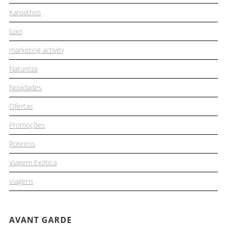
Karpathos
luxo
marketing activity
Natureza
Novidades
Ofertas
Promoções
Roteiros
Viagem Exótica
Viagens
AVANT GARDE