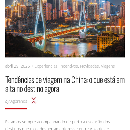
abril 29, 2026 +
Experiências
,
Incentivos
,
Novidades
,
Viagens
Tendências de viagem na China: o que está em
alta no destino agora
by
Agbrands
Estamos sempre acompanhando de perto a evolução dos
destinos que mais despertam interesse entre viajantes e