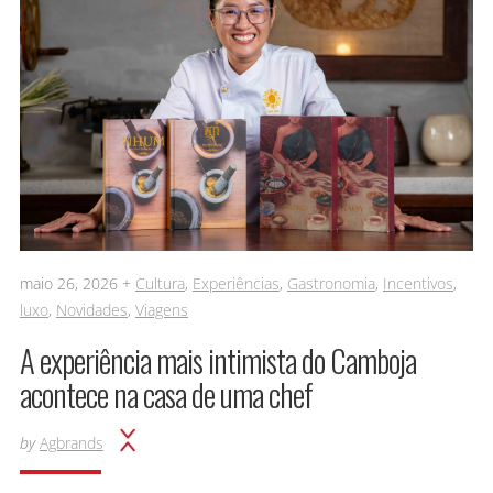
maio 26, 2026 +
Cultura
,
Experiências
,
Gastronomia
,
Incentivos
,
luxo
,
Novidades
,
Viagens
A experiência mais intimista do Camboja
acontece na casa de uma chef
by
Agbrands