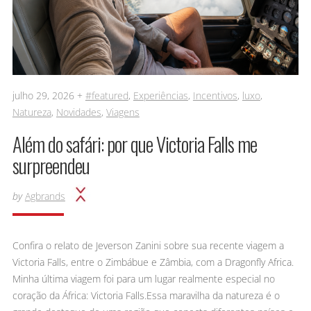
julho 29, 2026 +
#featured
,
Experiências
,
Incentivos
,
luxo
,
Natureza
,
Novidades
,
Viagens
Além do safári: por que Victoria Falls me
surpreendeu
by
Agbrands
Confira o relato de Jeverson Zanini sobre sua recente viagem a
Victoria Falls, entre o Zimbábue e Zâmbia, com a Dragonfly Africa.
Minha última viagem foi para um lugar realmente especial no
coração da África: Victoria Falls.Essa maravilha da natureza é o