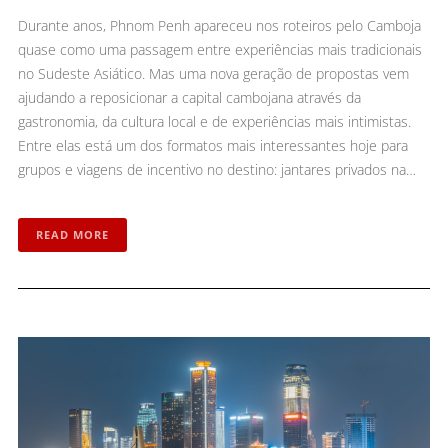
Durante anos, Phnom Penh apareceu nos roteiros pelo Camboja
quase como uma passagem entre experiências mais tradicionais
no Sudeste Asiático. Mas uma nova geração de propostas vem
ajudando a reposicionar a capital cambojana através da
gastronomia, da cultura local e de experiências mais intimistas.
Entre elas está um dos formatos mais interessantes hoje para
grupos e viagens de incentivo no destino: jantares privados na…
READ MORE