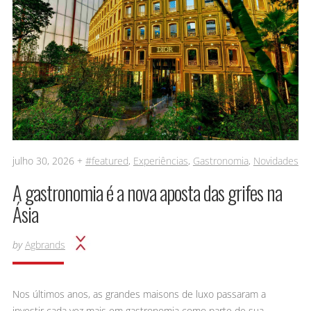
julho 30, 2026 +
#featured
,
Experiências
,
Gastronomia
,
Novidades
A gastronomia é a nova aposta das grifes na
Ásia
by
Agbrands
Nos últimos anos, as grandes maisons de luxo passaram a
investir cada vez mais em gastronomia como parte de sua