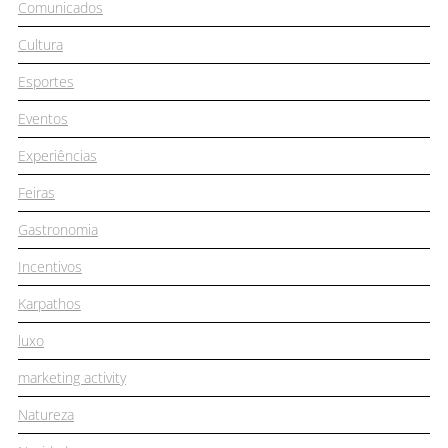
Comunicados
Cultura
Esportes
Eventos
Experiências
Feiras
Gastronomia
Incentivos
Karpathos
luxo
marketing activity
Natureza