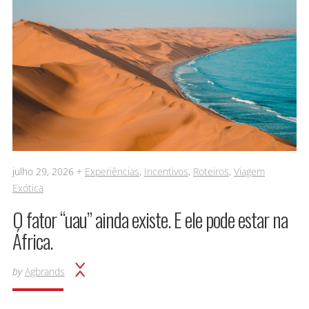
julho 29, 2026 +
Experiências
,
Incentivos
,
Roteiros
,
Viagem
Exótica
O fator “uau” ainda existe. E ele pode estar na
África.
by
Agbrands