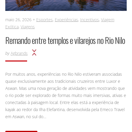
maio 26, 2026 +
Esportes
,
Experiências
,
Incentivos
,
Viagem
Exótica
,
Viagens
Remando entre templos e vilarejos no Rio Nilo
by
Agbrands
Por muitos anos, experiências no Rio Nilo estiveram associadas
quase exclusivamente aos tradicionais cruzeiros entre Luxor e
Aswan. Mas uma nova geração de atividades vem mostrando que
o rio pode ser explorado de formas muito mais imersivas, ativas e
conectadas à paisagem local. Entre elas está a experiência de
kayak ao redor da Ilha Elefantina, desenvolvida pela Emeco Travel
em Aswan, no sul do…