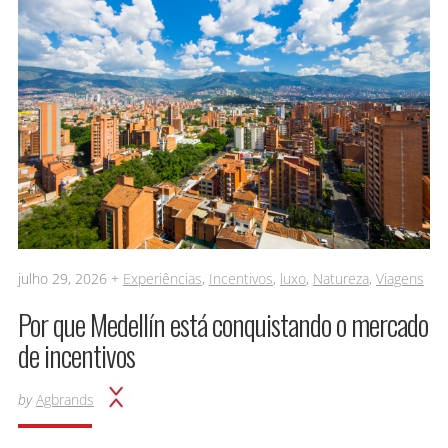
julho 29, 2026 +
Experiências
,
Incentivos
,
luxo
,
Natureza
,
Viagens
Por que Medellín está conquistando o mercado
de incentivos
by
Agbrands