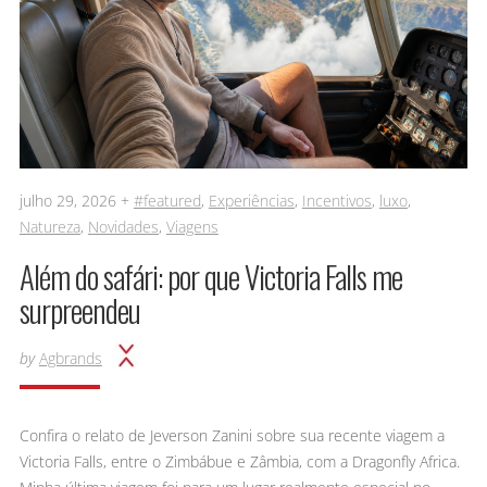
julho 29, 2026 +
#featured
,
Experiências
,
Incentivos
,
luxo
,
Natureza
,
Novidades
,
Viagens
Além do safári: por que Victoria Falls me
surpreendeu
by
Agbrands
Confira o relato de Jeverson Zanini sobre sua recente viagem a
Victoria Falls, entre o Zimbábue e Zâmbia, com a Dragonfly Africa.