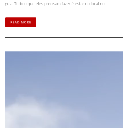
guia. Tudo o que eles precisam fazer é estar no local no…
READ MORE