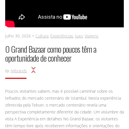
julho 30, 2026 +
Cultura
,
Experiências
,
luxo
,
Viagens
O Grand Bazaar como poucos têm a
oportunidade de conhecer
by
Agbrands
Poucos visitantes sabem, mas é possível caminhar sobre os
telhados do mercado centenário de Istambul. Nesta experiência
oferecida pela Tekser, o mercado centenário revela uma
perspectiva completamente diferente da cidade. Um vislumbre da
vista A Experiência em detalhes No Grand Bazaar, os visitantes
têm tempo livre após receberem informações e orientações do