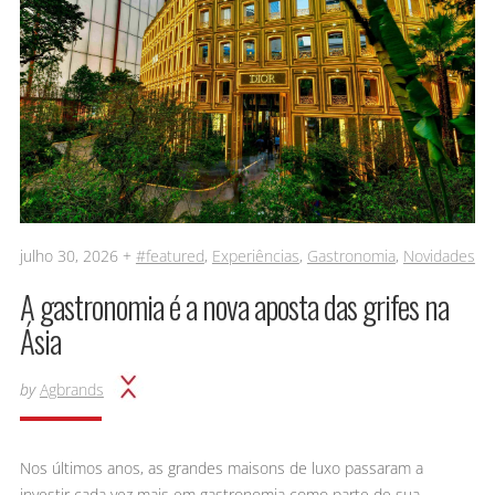
julho 30, 2026 +
#featured
,
Experiências
,
Gastronomia
,
Novidades
A gastronomia é a nova aposta das grifes na
Ásia
by
Agbrands
Nos últimos anos, as grandes maisons de luxo passaram a
investir cada vez mais em gastronomia como parte de sua