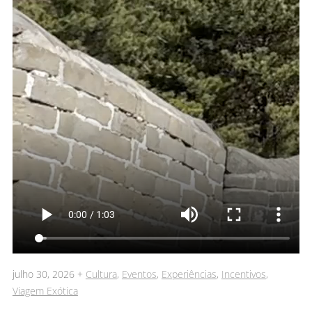
julho 30, 2026 +
Cultura
,
Eventos
,
Experiências
,
Incentivos
,
Viagem Exótica