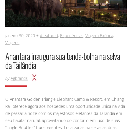
janeiro 30, 2020 +
#featured
,
Experiências
,
Viagem Exótica
,
Viagens
Anantara inaugura sua tenda-bolha na selva
da Tailândia
by
Agbrands
O Anantara Golden Triangle Elephant Camp & Resort, em Chiang
Rai, oferece agora aos hóspedes uma oportunidade única na vida
de passar a noite com os majestosos elefantes da Tailândia em
seu habitat natural, aproveitando do conforto em luxo de suas
“Jungle Bubbles” transparentes. Localizadas na selva, as duas