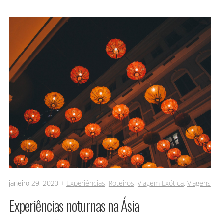
janeiro 29, 2020 +
Experiências
,
Roteiros
,
Viagem Exótica
,
Viagens
Experiências noturnas na Ásia