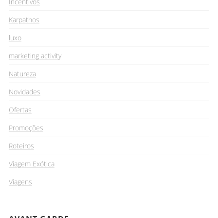
Incentivos
Karpathos
luxo
marketing activity
Natureza
Novidades
Ofertas
Promoções
Roteiros
Viagem Exótica
Viagens