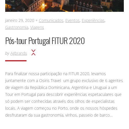
janeiro 29, 2020 +
Comunicados
,
Eventos
,
Experiências
,
Gastronomia
,
Viagens
Pós-tour Portugal FITUR 2020
by
Agbrands
Para finalizar nossa participação na FITUR 2020, levamos
juntamente com a Osiris Travel um grupo exclusivo de 6 agentes
de viagem da República Dominicana, Argentina e Uruguai a um
Tour em Portugal para descobrir experiências espetaculares que
só podem ser conhecidas através dos olhos de especialistas
locais. A viagem começou no Porto, onde os nossos hóspedes
desfrutaram da sua gastronomia, vinhos, passeio de barco…