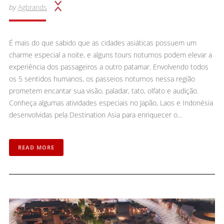
by
Agbrands
É mais do que sabido que as cidades asiáticas possuem um
charme especial a noite, e alguns tours noturnos podem elevar a
experiência dos passageiros a outro patamar. Envolvendo todos
os 5 sentidos humanos, os passeios noturnos nessa região
prometem encantar sua visão, paladar, tato, olfato e audição.
Conheça algumas atividades especiais no Japão, Laos e Indonésia
desenvolvidas pela Destination Asia para enriquecer o…
READ MORE