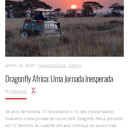
janeiro 30, 2020 +
Viagem Exótica
,
Viagens
Dragonfly Africa: Uma Jornada Inesperada
by
Agbrands
38 anos de história, 72 funcionários e 10 Site Crystal Awards
traduzem a bela jornada de nosso DMC Dragonfly Africa, presente
em 12 destinos do sudeste africano. Conheça um pouco mais