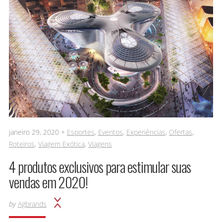
janeiro 29, 2020 +
Esportes
,
Eventos
,
Experiências
,
Ofertas
,
Roteiros
,
Viagem Exótica
,
Viagens
4 produtos exclusivos para estimular suas
vendas em 2020!
by
Agbrands