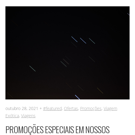
outubro 28, 2021 +
#featured
,
Ofertas
,
Promoções
,
Viagem
Exótica
,
Viagens
PROMOÇÕES ESPECIAIS EM NOSSOS