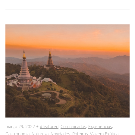
março 29, 2022 +
#featured
,
Comunicados
,
Experiências
,
Gastronomia
,
Natureza
,
Novidades
,
Roteiros
,
Viagem Exótica
,