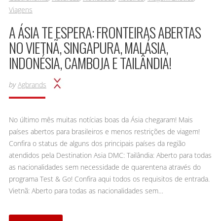
Viagens
A ÁSIA TE ESPERA: FRONTEIRAS ABERTAS
NO VIETNÃ, SINGAPURA, MALÁSIA,
INDONÉSIA, CAMBOJA E TAILÂNDIA!
by
Agbrands
No último mês muitas notícias boas da Ásia chegaram! Mais
países abertos para brasileiros e menos restrições de viagem!
Confira o status de alguns dos principais países da região
atendidos pela Destination Asia DMC: Tailândia: Aberto para todas
as nacionalidades sem necessidade de quarentena através do
programa Test & Go! Confira aqui todos os requisitos de entrada.
Vietnã: Aberto para todas as nacionalidades sem…