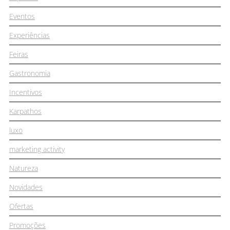
Eventos
Experiências
Feiras
Gastronomia
Incentivos
Karpathos
luxo
marketing activity
Natureza
Novidades
Ofertas
Promoções