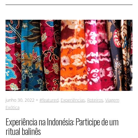
junho 30, 2022 +
#featured
,
Experiências
,
Roteiros
,
Viagem
Exótica
Experiência na Indonésia: Participe de um
ritual balinês