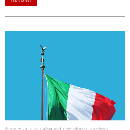
READ MORE
fevereiro 28, 2022 +
#featured
,
Comunicados
,
Novidades