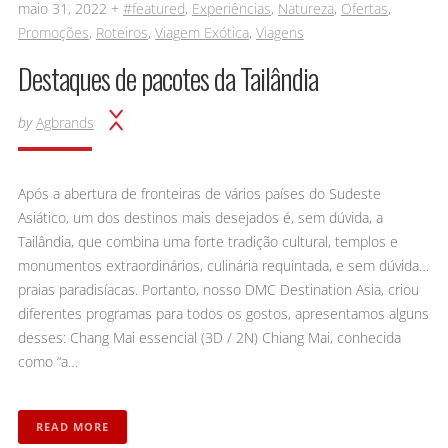
maio 31, 2022 +
#featured
,
Experiências
,
Natureza
,
Ofertas
,
Promoções
,
Roteiros
,
Viagem Exótica
,
Viagens
Destaques de pacotes da Tailândia
by
Agbrands
Após a abertura de fronteiras de vários países do Sudeste
Asiático, um dos destinos mais desejados é, sem dúvida, a
Tailândia, que combina uma forte tradição cultural, templos e
monumentos extraordinários, culinária requintada, e sem dúvida…
praias paradisíacas. Portanto, nosso DMC Destination Asia, criou
diferentes programas para todos os gostos, apresentamos alguns
desses: Chang Mai essencial (3D / 2N) Chiang Mai, conhecida
como “a…
READ MORE