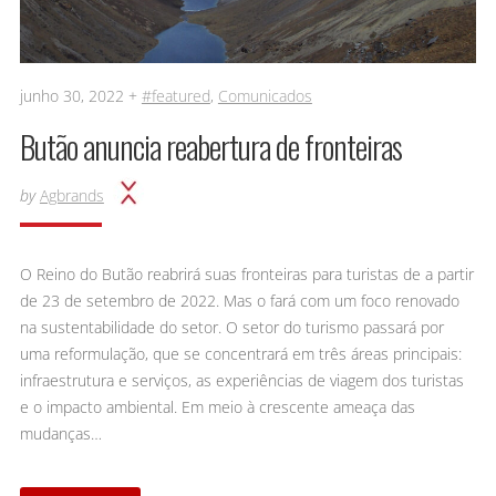
junho 30, 2022 +
#featured
,
Comunicados
Butão anuncia reabertura de fronteiras
by
Agbrands
O Reino do Butão reabrirá suas fronteiras para turistas de a partir
de 23 de setembro de 2022. Mas o fará com um foco renovado
na sustentabilidade do setor. O setor do turismo passará por
uma reformulação, que se concentrará em três áreas principais:
infraestrutura e serviços, as experiências de viagem dos turistas
e o impacto ambiental. Em meio à crescente ameaça das
mudanças…