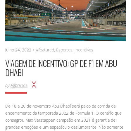
julho 24, 2022 +
#featured
,
Esportes
,
Incentivos
VIAGEM DE INCENTIVO: GP DE F1 EM ABU
DHABI
by
Agbrands
De 18 a 20 de novembro Abu Dhabi será palco da corrida de
encerramento da temporada 2022 de Fórmula 1. O cenário que
consagrou Max Verstappen campeão em 2021 é garantia de
grandes emoções e um espetáculo deslumbrante! Não somente