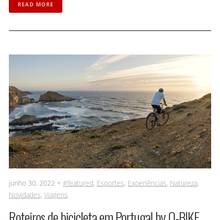
READ MORE
junho 30, 2022 +
#featured
,
Esportes
,
Experiências
,
Natureza
,
Novidades
,
Viagens
Roteiros de bicicleta em Portugal by O-BIKE