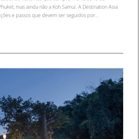
à Phuket, mas ainda não a Koh Samui. A Destination Asia
ões e passos que devem ser seguidos por…