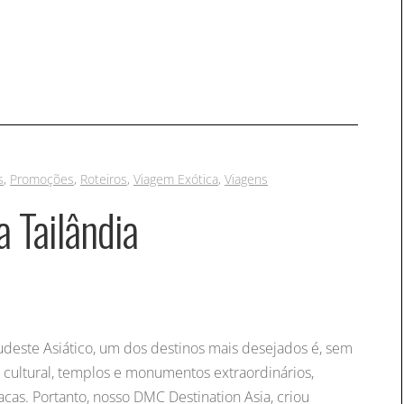
s
,
Promoções
,
Roteiros
,
Viagem Exótica
,
Viagens
 Tailândia
Sudeste Asiático, um dos destinos mais desejados é, sem
o cultural, templos e monumentos extraordinários,
acas. Portanto, nosso DMC Destination Asia, criou