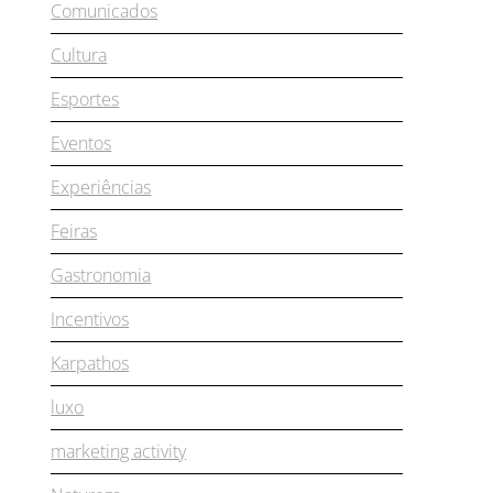
Comunicados
Cultura
Esportes
Eventos
Experiências
Feiras
Gastronomia
Incentivos
Karpathos
luxo
marketing activity