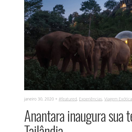
janeiro 30, 2020 +
#featured
,
Experiências
,
Viagem Exótica
Anantara inaugura sua t
Tailândia