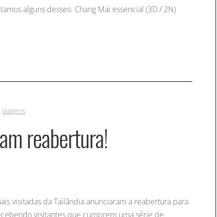
tamos alguns desses: Chang Mai essencial (3D / 2N)
,
Viagens
iam reabertura!
is visitadas da Tailândia anunciaram a reabertura para
o recebendo visitantes que cumprem uma série de