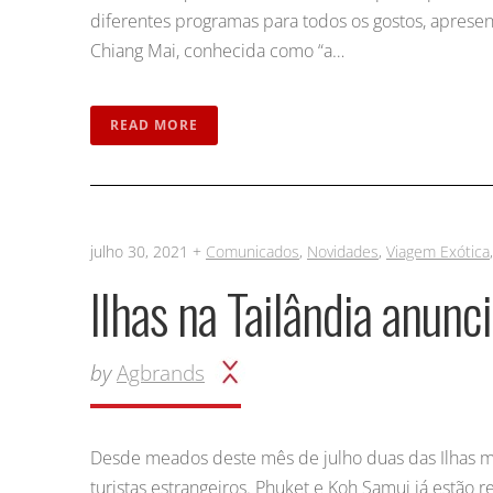
diferentes programas para todos os gostos, apresen
Chiang Mai, conhecida como “a…
READ MORE
julho 30, 2021 +
Comunicados
,
Novidades
,
Viagem Exótica
Ilhas na Tailândia anunc
by
Agbrands
Desde meados deste mês de julho duas das Ilhas ma
turistas estrangeiros. Phuket e Koh Samui já estã