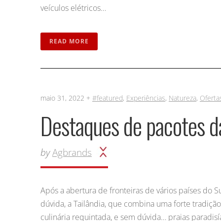
veículos elétricos…
READ MORE
maio 31, 2022 +
#featured
,
Experiências
,
Natureza
,
Oferta
Destaques de pacotes da
by
Agbrands
Após a abertura de fronteiras de vários países do 
dúvida, a Tailândia, que combina uma forte tradiçã
culinária requintada, e sem dúvida… praias paradisí