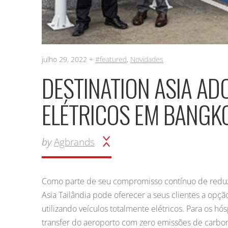
julho 29, 2022 +
#featured
,
Novidades
DESTINATION ASIA AD
ELÉTRICOS EM BANG
by
Agbrands
Como parte de seu compromisso contínuo de reduzi
Asia Tailândia pode oferecer a seus clientes a opç
utilizando veículos totalmente elétricos. Para os 
transfer do aeroporto com zero emissões de carbon