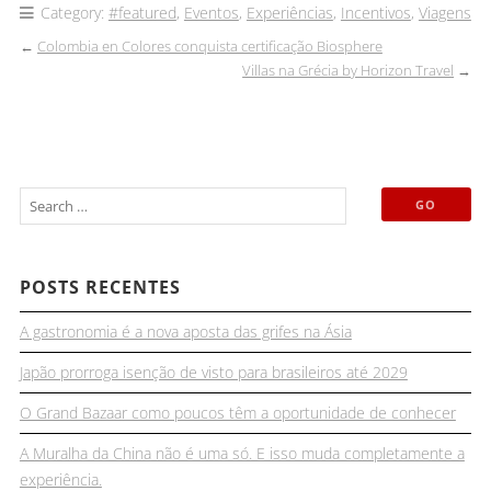
Category:
#featured
,
Eventos
,
Experiências
,
Incentivos
,
Viagens
←
Colombia en Colores conquista certificação Biosphere
Villas na Grécia by Horizon Travel
→
POSTS RECENTES
A gastronomia é a nova aposta das grifes na Ásia
Japão prorroga isenção de visto para brasileiros até 2029
O Grand Bazaar como poucos têm a oportunidade de conhecer
A Muralha da China não é uma só. E isso muda completamente a
experiência.