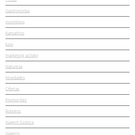
Gastronomia
Incentivos
Karpathos
luxo
marketing activity
Natureza
Novidades
Ofertas
Promoções
Roteiros
Viagem Exótica
Viagens