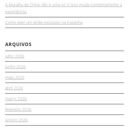
A Muralha da China não é uma só. E isso muda completamente a
experiência.
Como viver um verão exclusivo na Espanha
ARQUIVOS
julho 2026
junho 2026
maio 2026
abril 2026
março 2026
fevereiro 2026
janeiro 2026