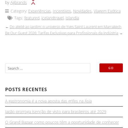
by
Agbrands
Category:
Experiências
,
Incentivos
,
Novidades
,
Viagem Exótica
Tags:
featured
,
icelandtravel
,
islandia
←
Do ateliê ao jardim: o universo de Yves Saint Laurent em Marrakech
Be Our Guest 2026: Tarifas Exclusivas para Profissionais da Indústria
→
POSTS RECENTES
A gastronomia é a nova aposta das grifes na Ásia
Japão prorroga isenção de visto para brasileiros até 2029
O Grand Bazaar como poucos têm a oportunidade de conhecer