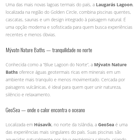
Uma das mais novas lagoas termais do país, a
Laugarás Lagoon
,
localizada na região do Golden Circle, combina piscinas quentes,
cascatas, saunas e um design integrado à paisagem natural. É
uma opção moderna e sofisticada para quem busca experiências
recentes e menos óbvias.
Mývatn Nature Baths — tranquilidade no norte
Conhecida como a “Blue Lagoon do Norte”, a
Mývatn Nature
Baths
oferece águas geotermais ricas em minerais em um
ambiente mais tranquilo e menos movimentado. Cercada por
paisagens vulcânicas, é ideal para quem quer unir natureza,
silêncio e relaxamento.
GeoSea — onde o calor encontra o oceano
Localizada em
Húsavík
, no norte da Islândia, a
GeoSea
é uma
das experiências mais singulares do país. Suas piscinas são
aquecidas naturalmente por água geotérmica salgada, criando