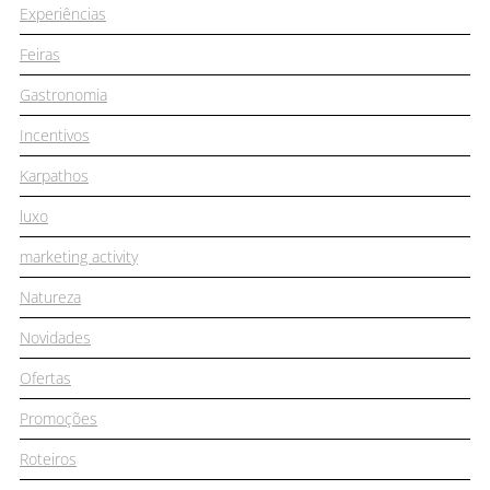
Experiências
Feiras
Gastronomia
Incentivos
Karpathos
luxo
marketing activity
Natureza
Novidades
Ofertas
Promoções
Roteiros