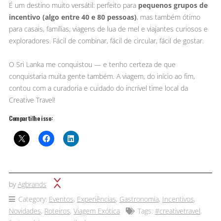
É um destino muito versátil: perfeito para
pequenos grupos de
incentivo (algo entre 40 e 80 pessoas)
, mas também ótimo
para casais, famílias, viagens de lua de mel e viajantes curiosos e
exploradores. Fácil de combinar, fácil de circular, fácil de gostar.
O Sri Lanka me conquistou — e tenho certeza de que
conquistaria muita gente também. A viagem, do início ao fim,
contou com a curadoria e cuidado do incrível time local da
Creative Travel!
Compartilhe isso:
by
Agbrands
Category:
Eventos
,
Experiências
,
Gastronomia
,
Incentivos
,
Novidades
,
Roteiros
,
Viagem Exótica
Tags:
#creativetravel
,