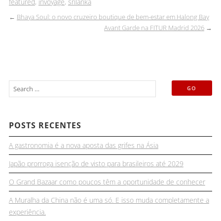
featured
,
invoyage
,
srilanka
←
Bhaya Soul: o novo cruzeiro boutique de bem-estar em Halong Bay
Avant Garde na FITUR Madrid 2026
→
POSTS RECENTES
A gastronomia é a nova aposta das grifes na Ásia
Japão prorroga isenção de visto para brasileiros até 2029
O Grand Bazaar como poucos têm a oportunidade de conhecer
A Muralha da China não é uma só. E isso muda completamente a
experiência.