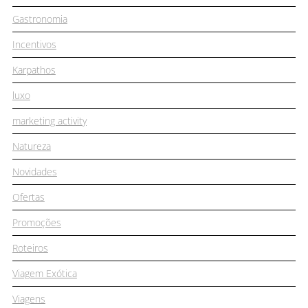
Gastronomia
Incentivos
Karpathos
luxo
marketing activity
Natureza
Novidades
Ofertas
Promoções
Roteiros
Viagem Exótica
Viagens