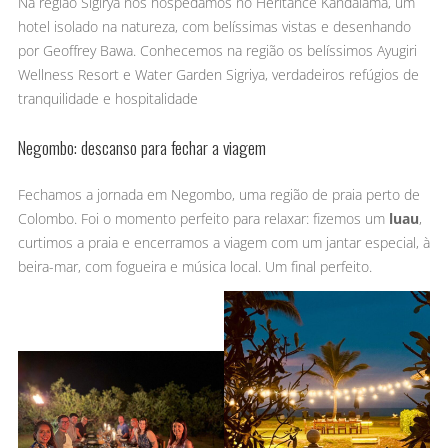
Na região Sigirya nos hospedamos no Heritance Kandalama, um
hotel isolado na natureza, com belíssimas vistas e desenhando
por Geoffrey Bawa. Conhecemos na região os belíssimos Ayugiri
Wellness Resort e Water Garden Sigriya, verdadeiros refúgios de
tranquilidade e hospitalidade
Negombo: descanso para fechar a viagem
Fechamos a jornada em Negombo, uma região de praia perto de
Colombo. Foi o momento perfeito para relaxar: fizemos um
luau
,
curtimos a praia e encerramos a viagem com um jantar especial, à
beira-mar, com fogueira e música local. Um final perfeito.