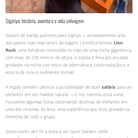
Sigiriya: história, aventura e vida selvagem
Depois de Kandy, partimos para Sigiriya — provavelmente uma
das partes mais marcantes da viagem. Lá está a famosa
Lion
Rock
, uma fortaleza construída no topo de uma rocha gigantesca,
com mais de 200 metros de altura. A subida é feita por escadas
grudadas na rocha (um misto de adrenalina e contemplação) e a
vista lá de cima é realmente incrível.
A região também oferece a possibilidade de fazer
safáris
para ver
elefantes em seu habitat natural — e nós tivemos essa sorte.
Passamos algumas horas observando dezenas de elefantes em
uma das reservas da área, uma experiência que ficou gravada na
memória de todo o grupo.
Outro ponto alto foi a visita a um Spice Garden, onde