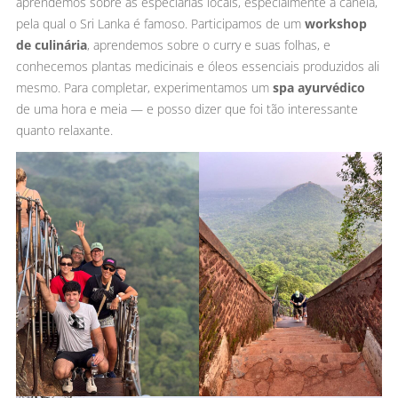
aprendemos sobre as especiarias locais, especialmente a canela,
pela qual o Sri Lanka é famoso. Participamos de um
workshop
de culinária
, aprendemos sobre o curry e suas folhas, e
conhecemos plantas medicinais e óleos essenciais produzidos ali
mesmo. Para completar, experimentamos um
spa ayurvédico
de uma hora e meia — e posso dizer que foi tão interessante
quanto relaxante.