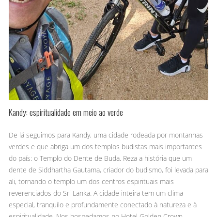
Kandy: espiritualidade em meio ao verde
De lá seguimos para Kandy, uma cidade rodeada por montanhas
verdes e que abriga um dos templos budistas mais importantes
do país: o Templo do Dente de Buda. Reza a história que um
dente de Siddhartha Gautama, criador do budismo, foi levada para
ali, tornando o templo um dos centros espirituais mais
reverenciados do Sri Lanka. A cidade inteira tem um clima
especial, tranquilo e profundamente conectado à natureza e à
espiritualidade. Nos hospedamos no Hotel Golden Crown.