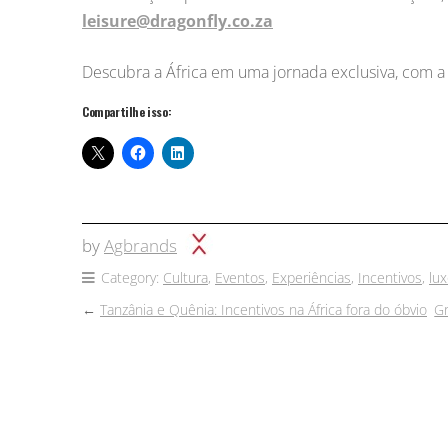
leisure@dragonfly.co.za
Descubra a África em uma jornada exclusiva, com a
Compartilhe isso:
by
Agbrands
Category:
Cultura
,
Eventos
,
Experiências
,
Incentivos
,
lu
←
Tanzânia e Quênia: Incentivos na África fora do óbvio
G