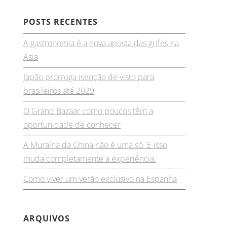
POSTS RECENTES
A gastronomia é a nova aposta das grifes na
Ásia
Japão prorroga isenção de visto para
brasileiros até 2029
O Grand Bazaar como poucos têm a
oportunidade de conhecer
A Muralha da China não é uma só. E isso
muda completamente a experiência.
Como viver um verão exclusivo na Espanha
ARQUIVOS