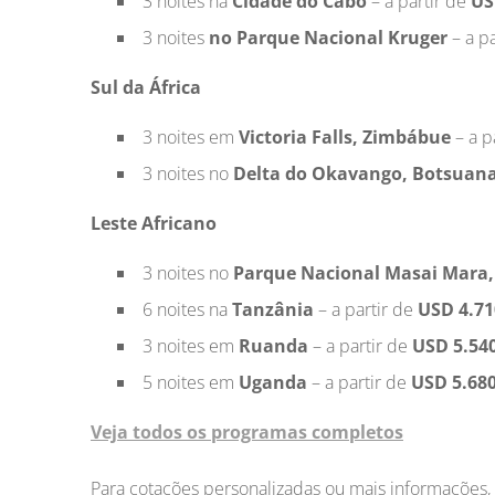
3 noites na
Cidade do Cabo
– a partir de
US
3 noites
no Parque Nacional Kruger
– a p
Sul da África
3 noites em
Victoria Falls, Zimbábue
– a p
3 noites no
Delta do Okavango, Botsuan
Leste Africano
3 noites no
Parque Nacional Masai Mara
6 noites na
Tanzânia
– a partir de
USD 4.71
3 noites em
Ruanda
– a partir de
USD 5.54
5 noites em
Uganda
– a partir de
USD 5.680
Veja todos os programas completos
Para cotações personalizadas ou mais informações,