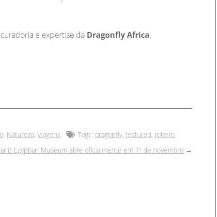
 curadoria e expertise da
Dragonfly Africa
.
xo
,
Natureza
,
Viagens
Tags:
dragonfly
,
featured
,
roteiro
rand Egyptian Museum abre oficialmente em 1º de novembro
→