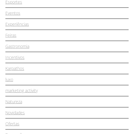
Esportes
Eventos
Experiências
Feiras
Gastronomia
Incentivos
Karpathos
luxo
marketing activity
Natureza
Novidades
Ofertas