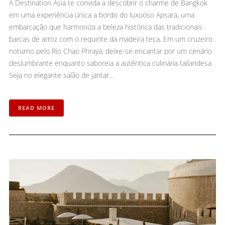
A Destination Asia te convida a descobrir o charme de Bangkok
em uma experiência única a bordo do luxuoso Apsara, uma
embarcação que harmoniza a beleza histórica das tradicionais
barcas de arroz com o requinte da madeira teca. Em um cruzeiro
noturno pelo Rio Chao Phraya, deixe-se encantar por um cenário
deslumbrante enquanto saboreia a autêntica culinária tailandesa.
Seja no elegante salão de jantar…
READ MORE