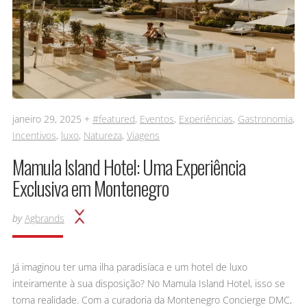
janeiro 29, 2025 +
#featured
,
Eventos
,
Experiências
,
Gastronomia
,
Incentivos
,
luxo
,
Natureza
,
Viagens
Mamula Island Hotel: Uma Experiência
Exclusiva em Montenegro
by
Agbrands
Já imaginou ter uma ilha paradisíaca e um hotel de luxo
inteiramente à sua disposição? No Mamula Island Hotel, isso se
torna realidade. Com a curadoria da Montenegro Concierge DMC,