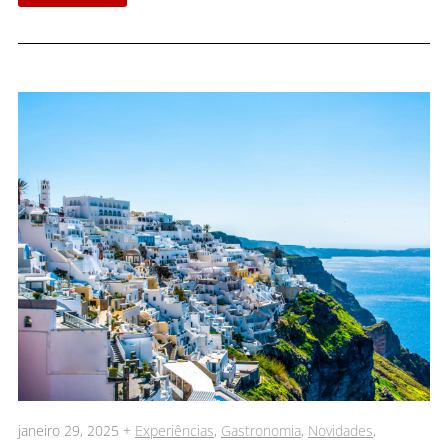
janeiro 29, 2025 +
Experiências
,
Gastronomia
,
Novidades
,