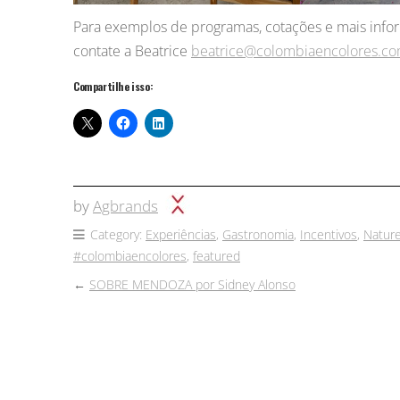
Para exemplos de programas, cotações e mais info
contate a Beatrice
beatrice@colombiaencolores.c
Compartilhe isso:
by
Agbrands
Category:
Experiências
,
Gastronomia
,
Incentivos
,
Natur
#colombiaencolores
,
featured
←
SOBRE MENDOZA por Sidney Alonso