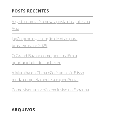
POSTS RECENTES
A gastronomia é a nova aposta das grifes na
Ásia
Japão prorroga isenção de visto para
brasileiros até 2029
O Grand Bazaar como poucos têm a
oportunidade de conhecer
A Muralha da China não é uma só. E isso
muda completamente a experiência.
Como viver um verão exclusivo na Espanha
ARQUIVOS