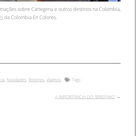
rmações sobre Cartegena e outros destinos na Colombia,
om
da Colombia En Colores.
eza
,
Novidades
,
Roteiros
,
Viagens
Tags:
A IMPORTÂNCIA DO “BRIEFING”
→