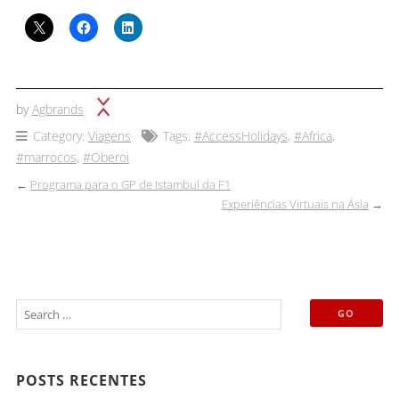
by
Agbrands
Category:
Viagens
Tags:
#AccessHolidays
,
#Africa
,
#marrocos
,
#Oberoi
←
Programa para o GP de Istambul da F1
Experiências Virtuais na Ásia
→
POSTS RECENTES