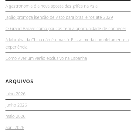
A gastronomia é a nova aposta das grifes na Ásia
Japão prorroga isenção de visto para brasileiros até 2029
O Grand Bazaar como poucos têm a oportunidade de conhecer
A Muralha da China não é uma só. E isso muda completamente a
experiência.
Como viver um verão exclusivo na Espanha
ARQUIVOS
julho 2026
junho 2026
maio 2026
abril 2026