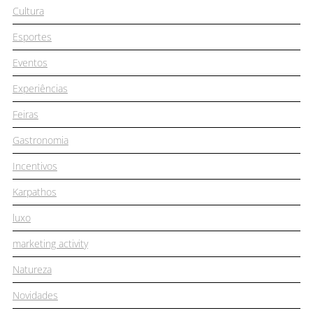
Cultura
Esportes
Eventos
Experiências
Feiras
Gastronomia
Incentivos
Karpathos
luxo
marketing activity
Natureza
Novidades