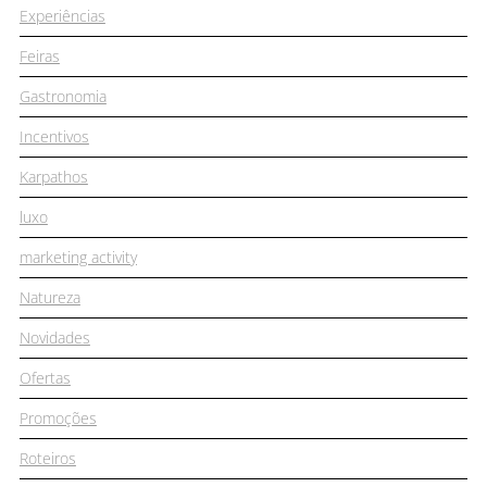
Experiências
Feiras
Gastronomia
Incentivos
Karpathos
luxo
marketing activity
Natureza
Novidades
Ofertas
Promoções
Roteiros