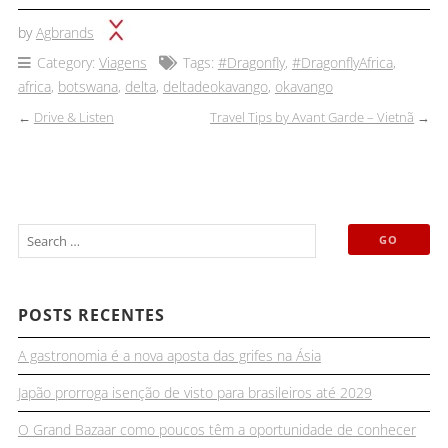
by
Agbrands
Category:
Viagens
Tags:
#Dragonfly
,
#DragonflyAfrica
,
africa
,
botswana
,
delta
,
deltadeokavango
,
okavango
←
Drive & Listen
Travel Tips by Avant Garde – Vietnã
→
POSTS RECENTES
A gastronomia é a nova aposta das grifes na Ásia
Japão prorroga isenção de visto para brasileiros até 2029
O Grand Bazaar como poucos têm a oportunidade de conhecer