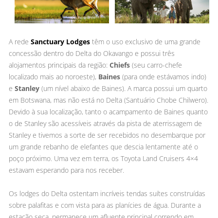
A rede
Sanctuary Lodges
têm o uso exclusivo de uma grande
concessão dentro do Delta do Okavango e possui três
alojamentos principais da região:
Chiefs
(seu carro-chefe
localizado mais ao noroeste),
Baines
(para onde estávamos indo)
e
Stanley
(um nível abaixo de Baines). A marca possui um quarto
em Botswana, mas não está no Delta (Santuário Chobe Chilwero).
Devido à sua localização, tanto o acampamento de Baines quanto
o de Stanley são acessíveis através da pista de aterrissagem de
Stanley e tivemos a sorte de ser recebidos no desembarque por
um grande rebanho de elefantes que descia lentamente até o
poço próximo. Uma vez em terra, os Toyota Land Cruisers 4×4
estavam esperando para nos receber.
Os lodges do Delta ostentam incríveis tendas suítes construídas
sobre palafitas e com vista para as planícies de água. Durante a
estação seca, permanece um afluente principal correndo em