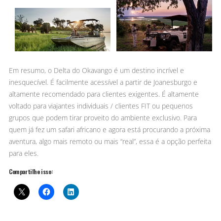
Em resumo, o Delta do Okavango é um destino incrível e
inesquecível. É facilmente acessível a partir de Joanesburgo e
altamente recomendado para clientes exigentes. É altamente
voltado para viajantes individuais / clientes FIT ou pequenos
grupos que podem tirar proveito do ambiente exclusivo. Para
quem já fez um safari africano e agora está procurando a próxima
aventura, algo mais remoto ou mais “real”, essa é a opção perfeita
para eles.
Compartilhe isso: