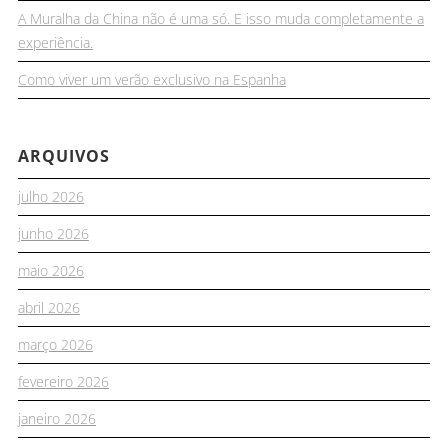
A Muralha da China não é uma só. E isso muda completamente a
experiência.
Como viver um verão exclusivo na Espanha
ARQUIVOS
julho 2026
junho 2026
maio 2026
abril 2026
março 2026
fevereiro 2026
janeiro 2026