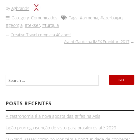
by
Agbrands
Category:
Comunicados
Tags:
#armenia
,
#azerbaijao
,
#georgia
,
#tekser
,
#turquia
←
Creative Travel completa 40 anos!
Avant Garde na IMEX Frankfurt 2017
→
POSTS RECENTES
A gastronomia é a nova aposta das grifes na Ásia
Japão prorroga isenção de visto para brasileiros até 2029
O Grand Bazaar como poucos têm a oportunidade de conhecer