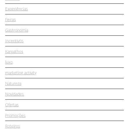
Experiências
Feiras
Gastronomia
Incentivos
Karpathos
luxo
marketing activity
Natureza
Novidades
Ofertas
Promoções
Roteiros