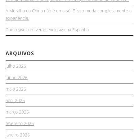
A Muralha da China não é uma só. E isso muda completamente a
experiência.
Como viver um verão exclusivo na Espanha
ARQUIVOS
julho 2026
junho 2026
maio 2026
abril 2026
março 2026
fevereiro 2026
janeiro 2026