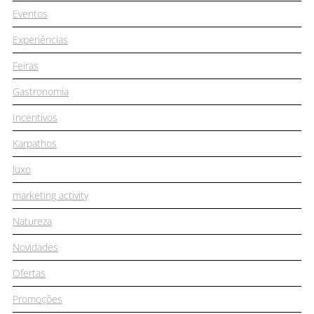
Eventos
Experiências
Feiras
Gastronomia
Incentivos
Karpathos
luxo
marketing activity
Natureza
Novidades
Ofertas
Promoções